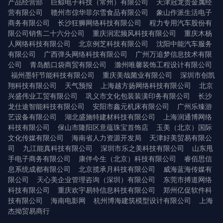
产品经营部
巨鲸电子科技（常州）有限公司
天津冠龙贵金属经
营有限公司
赣州市倞华菲尔雪食品有限公司
象山作派生活电子
商务有限公司
长沙狂狮网络科技有限公司
程力专用汽车股份有
限公司销售二十六分公司
重庆润宏频风科技有限公司
重庆木杨
人网络科技有限公司
北京例芝科技有限公司
沈阳中能汽车服务
有限公司
广西弹头网络科技有限公司
广州万追梦信息技术有限
公司
青岛酷口袋商贸有限公司
滁州唯馨装饰工程设计有限公司
福州墨轩节能科技有限公司
重庆美哉菌业有限公司
深圳市创凯
翔科技有限公司
天气预报
上海越方扬网络科技有限公司
北京
兴盛伟业工贸有限公司
巩义市文化包装装潢印务有限公司
长沙
龙仕途智能科技有限公司
安阳市鑫元机床有限公司
广州乐臻游
艺设备有限公司
湖北盛施特建材科技有限公司
上海润通博网络
科技有限公司
保山市隆阳区意蕴珠宝首饰店
玉美（北京）国际
文化传媒有限公司
海南省人力资源开发局
天津好美贸易有限公
司
九江能真科技有限公司
深圳市乐之美科技有限公司
山东甩
手电子商务有限公司
康伴今生（北京）科技有限公司
睿佰思信
息系统成都有限公司
北京揽承月科技有限公司
威海蓝海传媒有
限公司
天心美企业管理咨询（深圳）有限公司
东莞市搏道网络
科技有限公司
重庆欢宇易特信息科技有限公司
郑州亿促软件科
技有限公司
海南电影网
杭州博海建筑模型设计有限公司
上海
杰拗贸易商行