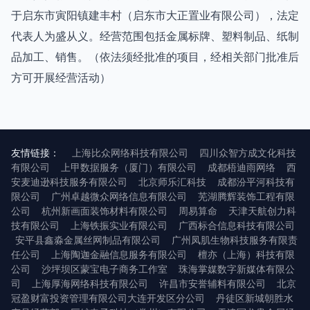
于启东市寅阳镇建丰村（启东市大正置业有限公司），法定
代表人为盛从义。经营范围包括金属标牌、塑料制品、纸制
品加工、销售。（依法须经批准的项目，经相关部门批准后
方可开展经营活动）
友情链接：
上海比众网络科技有限公司
四川众智方成文化科技
有限公司
上甲数据服务（厦门）有限公司
成都梧迪雨网络
西
安麦迪逊科技服务有限公司
北京师乐汇科技
成都汾平河科技有
限公司
广州卓越微众网络信息有限公司
芜湖腾辉装饰工程有限
公司
杭州新画面装饰材料有限公司
周易算命
天津天航创力科
技有限公司
上海铁振实业有限公司
广西标合信息科技有限公司
安平县鑫淼金属丝网制品有限公司
广州凤肌生物科技服务有限责
任公司
上海陶迦金融信息服务有限公司
檀亦（上海）科技有限
公司
沙坪坝区蒙宝电子商务工作室
珠海掌媒数字新媒体有限公
司
上海厚海网络科技有限公司
许昌市安誉辅料有限公司
北京
冠盈财富投资管理有限公司大连开发区分公司
丹徒区新城朝胜水