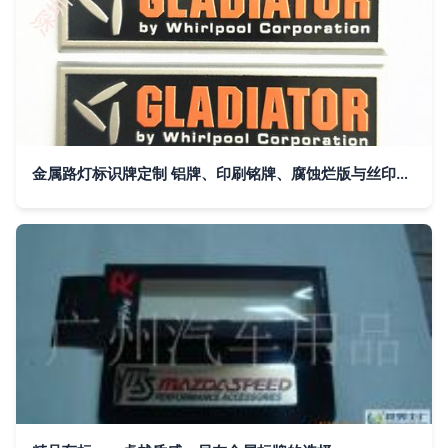
金属路灯标识牌定制 铝牌、印刷铭牌、腐蚀烂版与丝印UV商标的综合指南