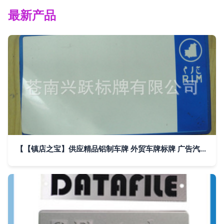
最新产品
【【镇店之宝】供应精品铝制车牌 外贸车牌标牌 广告汽车车牌】价格,厂家,图片,铭牌,苍南兴跃标牌-