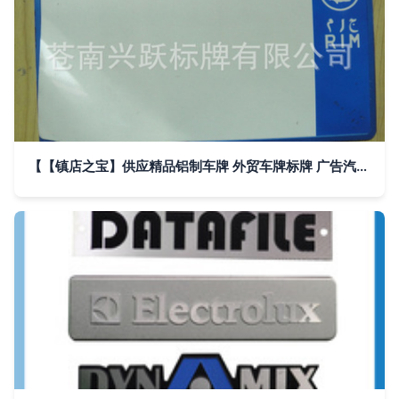
【【镇店之宝】供应精品铝制车牌 外贸车牌标牌 广告汽车车牌】价格,厂家,图片,铭牌,苍南兴跃标牌-