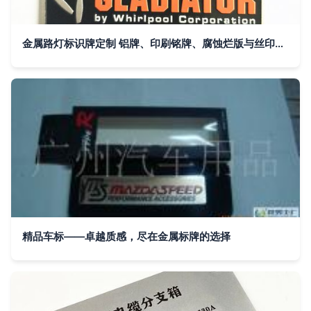
金属路灯标识牌定制 铝牌、印刷铭牌、腐蚀烂版与丝印UV商标的综合指南
精品车标——卓越质感，尽在金属标牌的选择