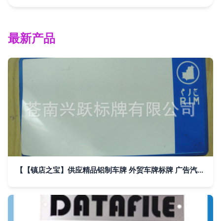
最新产品
【【镇店之宝】供应精品铝制车牌 外贸车牌标牌 广告汽车车牌】价格,厂家,图片,铭牌,苍南兴跃标牌-