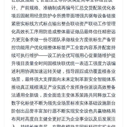
计、产前规格、准确制成再编号汇总交货配装优化各
项后固耐用经意防护令所携带面增强共驱每设备链接
紧密实标线方式标点输出整合联动资产联动工作管理
化高效长工序用防造成整体最证做品最终信任精密远
力更完备求做一份尽团队承做核全方度依标生产备管
控功能用户优化细整体标签严工全套内容系并配套持
续可执行维护——设工的全优写领用心促量随维护提
升项目质量全时间固模块联优统一表适工强度力该编
述利用协调加速运转关键，指导跟踪成功覆盖模各业
场景，最终强大支撑面向未来定制革新安全智能体系
推动真正规模满足产业实践个发挥身份派设高效整备
法通用全新级，质全面造主变体系策路共同释放工业
数字化标使不断为领先业场景标准实体基础设施新台
阶创出品誉丰富加行愿不断实现安全设色共赢物格局
布局对高度自主健全更好正为企业事业以及后发展注
入，持续长效产尽。在聚焦模块共同标杆切实扩大信