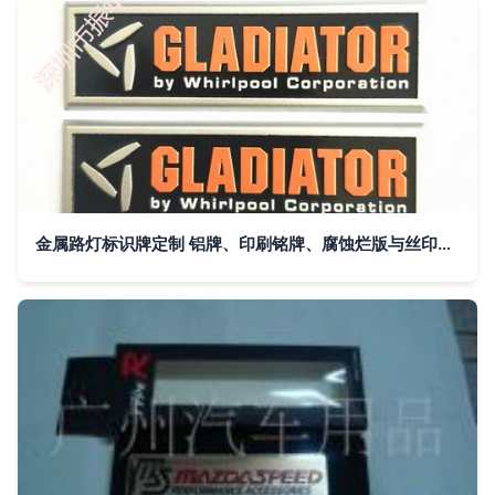
金属路灯标识牌定制 铝牌、印刷铭牌、腐蚀烂版与丝印UV商标的综合指南